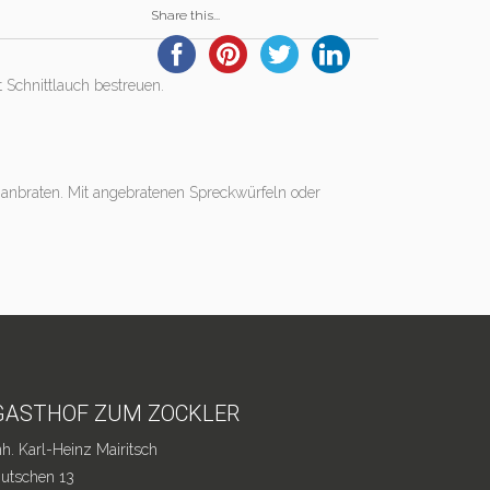
Share this...
 Schnittlauch bestreuen.
 anbraten. Mit angebratenen Spreckwürfeln oder
GASTHOF ZUM ZOCKLER
nh. Karl-Heinz Mairitsch
utschen 13