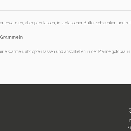
r erwärmen, abtropfen lassen, in zerlassener Butter schwenken und mit
r Grammeln
r erwärmen, abtropfen lassen und anschließen in der Pfanne goldbraun
I
G